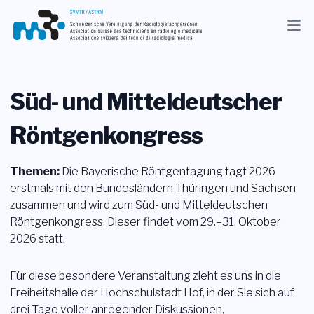
Aktuelles
Verband
Süd- und Mitteldeutscher
Mitglieder
Röntgenkongress
Beruf
Themen:
Die Bayerische Röntgentagung tagt 2026
Medien
erstmals mit den Bundesländern Thüringen und Sachsen
zusammen und wird zum Süd- und Mitteldeutschen
DE
Röntgenkongress. Dieser findet vom 29.–31. Oktober
2026 statt.
Suche
Für diese besondere Veranstaltung zieht es uns in die
Kontakt
Freiheitshalle der Hochschulstadt Hof, in der Sie sich auf
Shop
drei Tage voller anregender Diskussionen,