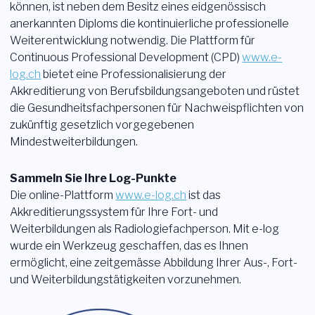
können, ist neben dem Besitz eines eidgenössisch
Login
anerkannten Diploms die kontinuierliche professionelle
Weiterentwicklung notwendig. Die Plattform für
Mitglied werden
Sektionen
Continuous Professional Development (CPD)
www.e-
log.ch
bietet eine Professionalisierung der
Akkreditierung von Berufsbildungsangeboten und rüstet
die Gesundheitsfachpersonen für Nachweispflichten von
zukünftig gesetzlich vorgegebenen
Mindestweiterbildungen.
Sammeln Sie Ihre Log-Punkte
Die online-Plattform
www.e-log.ch
ist das
Akkreditierungssystem für Ihre Fort- und
Weiterbildungen als Radiologiefachperson. Mit e-log
wurde ein Werkzeug geschaffen, das es Ihnen
ermöglicht, eine zeitgemässe Abbildung Ihrer Aus-, Fort-
und Weiterbildungstätigkeiten vorzunehmen.