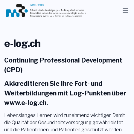
Aktuelles
Verband
e-log.ch
Mitglieder
Continuing Professional Development
Beruf
(CPD)
Medien
Akkreditieren Sie Ihre Fort- und
Weiterbildungen mit Log-Punkten über
DE
www.e-log.ch.
Suche
Lebenslanges Lernen wird zunehmend wichtiger. Damit
Kontakt
die Qualität der Gesundheitsversorgung gewährleistet
und die Patientinnen und Patienten geschützt werden
Shop