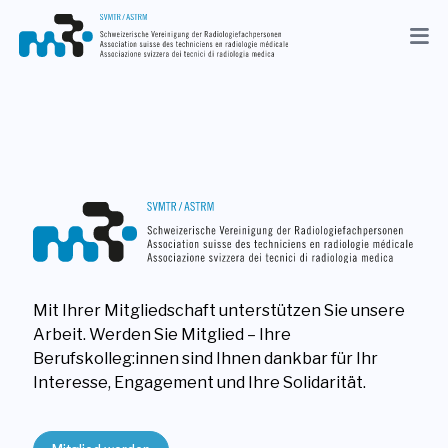
Aktuelles
Verband
Mitglieder
Beruf
Medien
Mit Ihrer Mitgliedschaft unterstützen Sie unsere
DE
Arbeit. Werden Sie Mitglied – Ihre
Suche
Berufskolleg:innen sind Ihnen dankbar für Ihr
Interesse, Engagement und Ihre Solidarität.
Kontakt
Shop