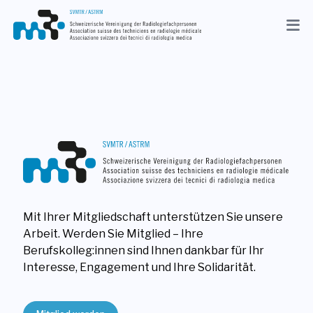
Aktuelles
Verband
Mitglieder
Beruf
Medien
Mit Ihrer Mitgliedschaft unterstützen Sie unsere
DE
Arbeit. Werden Sie Mitglied – Ihre
Suche
Berufskolleg:innen sind Ihnen dankbar für Ihr
Interesse, Engagement und Ihre Solidarität.
Kontakt
Shop