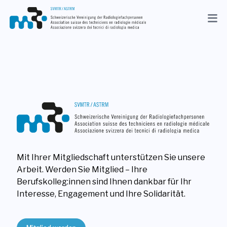
Aktuelles
Verband
Mitglieder
Beruf
Medien
Mit Ihrer Mitgliedschaft unterstützen Sie unsere
DE
Arbeit. Werden Sie Mitglied – Ihre
Suche
Berufskolleg:innen sind Ihnen dankbar für Ihr
Interesse, Engagement und Ihre Solidarität.
Kontakt
Shop