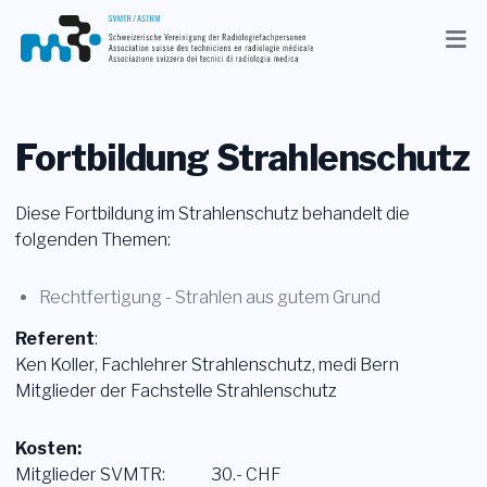
Aktuelles
Verband
Fortbildung Strahlenschutz
Mitglieder
Diese Fortbildung im Strahlenschutz behandelt die
Beruf
folgenden Themen:
Medien
Rechtfertigung - Strahlen aus gutem Grund
Referent
:
DE
Ken Koller, Fachlehrer Strahlenschutz, medi Bern
Suche
Mitglieder der Fachstelle Strahlenschutz
Kontakt
Kosten:
Mitglieder SVMTR: 30.- CHF
Shop