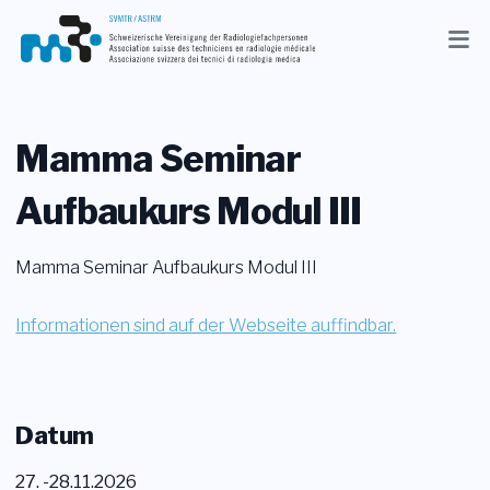
Aktuelles
Verband
Mamma Seminar
Mitglieder
Aufbaukurs Modul III
Beruf
Mamma Seminar Aufbaukurs Modul III
Medien
Informationen sind auf der Webseite auffindbar.
DE
Suche
Datum
Kontakt
Shop
27. -28.11.2026