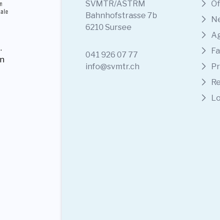
SVMTR/ASTRM
Of
Bahnhofstrasse 7b
N
6210 Sursee
A
.
Fa
041 926 07 77
en
info@svmtr.ch
Pr
Re
Lo