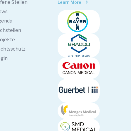
fene Stellen
Learn More
ews
genda
chstellen
ojekte
chtsschutz
gin