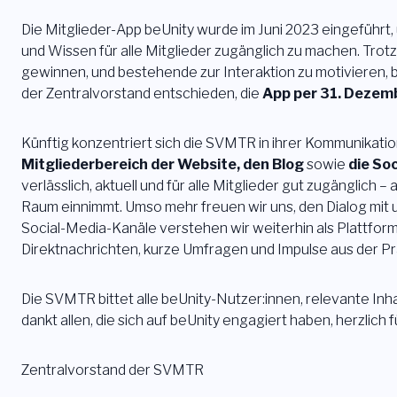
Die Mitglieder-App beUnity wurde im Juni 2023 eingeführt
und Wissen für alle Mitglieder zugänglich zu machen. Trot
gewinnen, und bestehende zur Interaktion zu motivieren, 
der Zentralvorstand entschieden, die
App per 31. Dezem
Künftig konzentriert sich die SVMTR in ihrer Kommunikati
Mitgliederbereich der Website, den Blo
g
sowie
die
Soc
verlässlich, aktuell und für alle Mitglieder gut zugänglich
Raum einnimmt. Umso mehr freuen wir uns, den Dialog mit 
Social-Media-Kanäle verstehen wir weiterhin als Plattfor
Direktnachrichten, kurze Umfragen und Impulse aus der Pr
Die SVMTR bittet alle beUnity-Nutzer:innen, relevante Inh
dankt allen, die sich auf beUnity engagiert haben, herzlich
Zentralvorstand der SVMTR