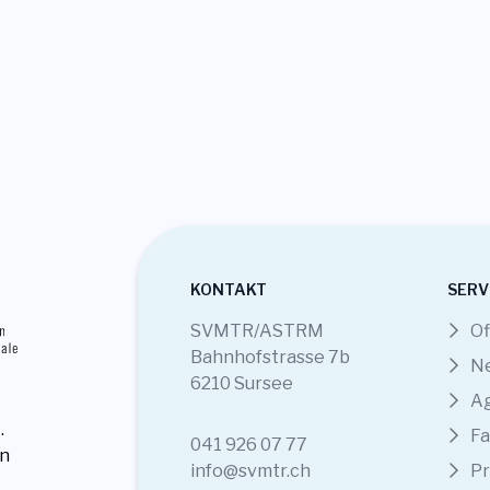
KONTAKT
SERV
SVMTR/ASTRM
Of
Bahnhofstrasse 7b
N
6210 Sursee
A
.
Fa
041 926 07 77
en
info@svmtr.ch
Pr